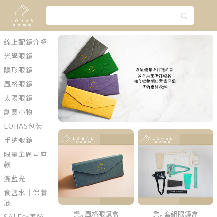
線上配鏡介紹
光學眼鏡
隱形眼鏡
風格眼鏡
太陽眼鏡
創意小物
LOHAS包裝
手造眼鏡
限量主題星座
款
濾藍光
食鹽水｜保養
液
樂ₒ 風格眼鏡盒
樂ₒ 套組眼鏡盒
SALE特惠館