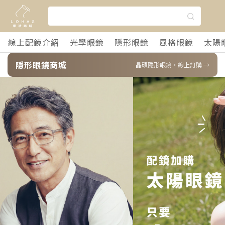
線上配鏡介紹
光學眼鏡
隱形眼鏡
風格眼鏡
太陽
隱形眼鏡商城
晶碩隱形眼鏡・線上訂購 →