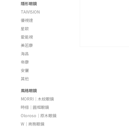
隱形眼鏡
TAIVISION
優視達
星歐
愛能視
美若康
海昌
帝康
安儷
其他
風格眼鏡
MORRI｜木紋眼鏡
時祤｜圓框眼鏡
Oloroso｜原木眼鏡
W｜商務眼鏡