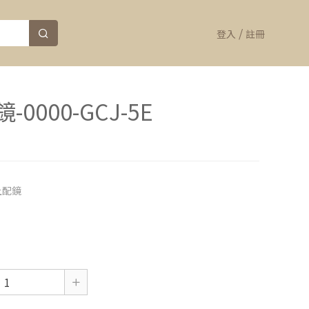
/
登入
註冊
0000-GCJ-5E
上配鏡