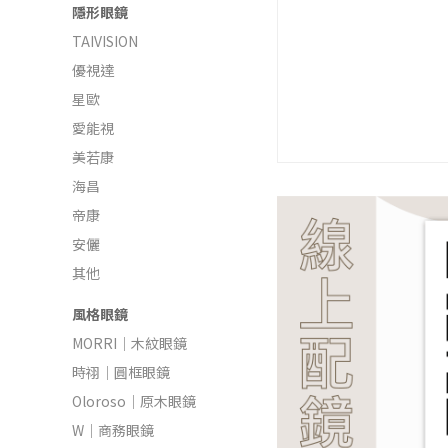
隱形眼鏡
TAIVISION
優視達
星歐
愛能視
美若康
海昌
帝康
安儷
其他
風格眼鏡
MORRI｜木紋眼鏡
時祤｜圓框眼鏡
Oloroso｜原木眼鏡
W｜商務眼鏡