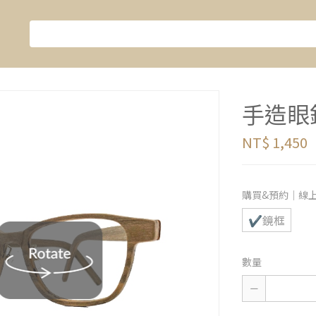
手造眼鏡-
NT$ 1,450
購買&預約｜線
✔鏡框
數量