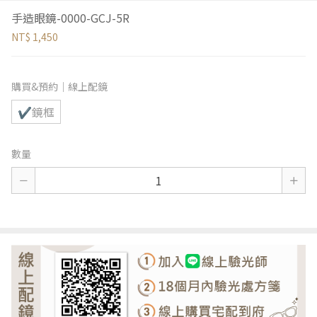
手造眼鏡-0000-GCJ-5R
NT$ 1,450
購買&預約｜線上配鏡
✔鏡框
數量