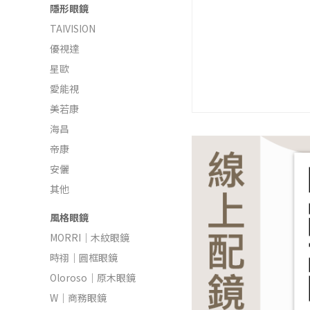
隱形眼鏡
TAIVISION
優視達
星歐
愛能視
美若康
海昌
帝康
安儷
其他
風格眼鏡
MORRI｜木紋眼鏡
時祤｜圓框眼鏡
Oloroso｜原木眼鏡
W｜商務眼鏡