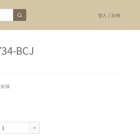
/
登入
註冊
34-BCJ
上配鏡