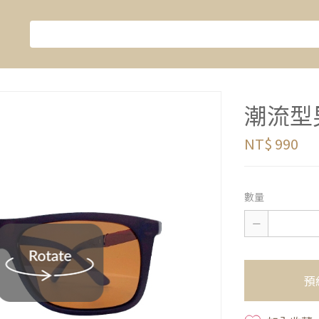
潮流型男-
NT$ 990
數量
預