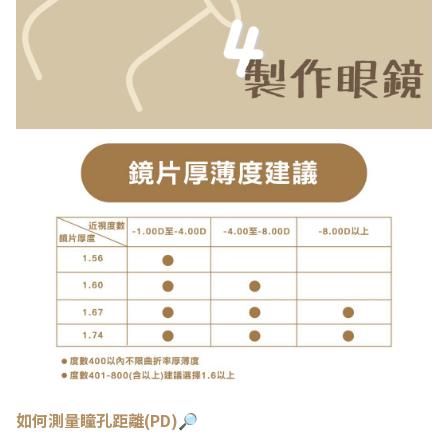
如何測量瞳
孔距離(PD)🔎