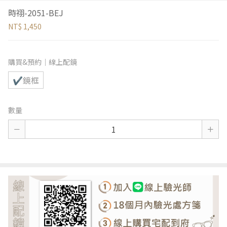
時祤-2051-BEJ
NT$ 1,450
購買&預約｜線上配鏡
✔鏡框
數量