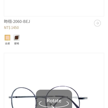
時祤-2060-BEJ
NT$ 1450
金膚
銀褐