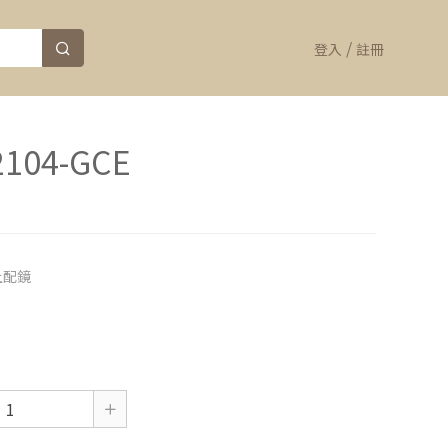
/
登入
註冊
104-GCE
上配鏡