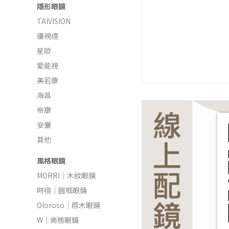
隱形眼鏡
TAIVISION
優視達
星歐
愛能視
美若康
海昌
帝康
安儷
其他
風格眼鏡
MORRI｜木紋眼鏡
時祤｜圓框眼鏡
Oloroso｜原木眼鏡
W｜商務眼鏡