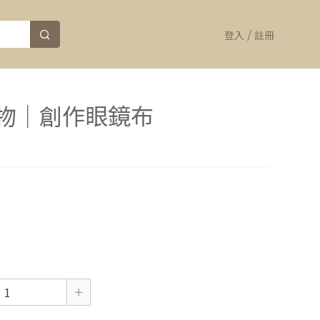
/
登入
註冊
物｜創作眼鏡布