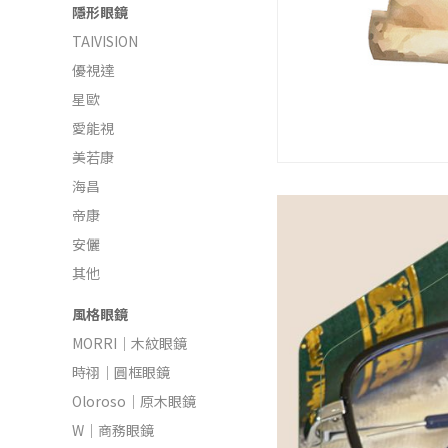
隱形眼鏡
TAIVISION
優視達
星歐
愛能視
美若康
海昌
帝康
安儷
其他
風格眼鏡
MORRI｜木紋眼鏡
時祤｜圓框眼鏡
Oloroso｜原木眼鏡
W｜商務眼鏡