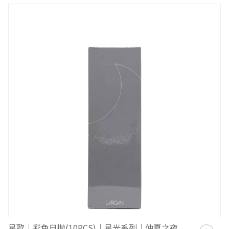
星歐｜彩色日拋(10PCS)｜星光系列｜仲夏之夜