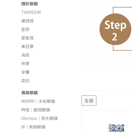
隱形眼鏡
TAIVISION
優視達
星歐
愛能視
美若康
海昌
帝康
安儷
其他
風格眼鏡
全部
MORRI｜木紋眼鏡
時祤｜圓框眼鏡
Oloroso｜原木眼鏡
W｜商務眼鏡