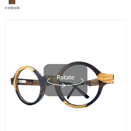
木紋髮絲褐