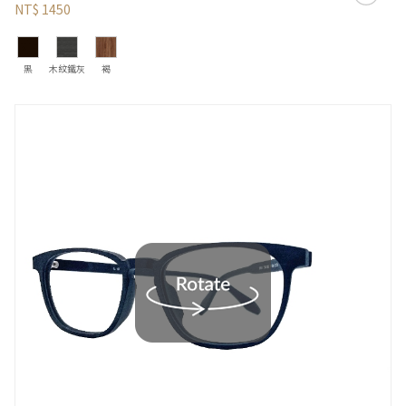
NT$ 1450
黑
木紋鐵灰
褐