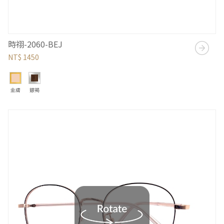
時祤-2060-BEJ
NT$ 1450
金膚
銀褐