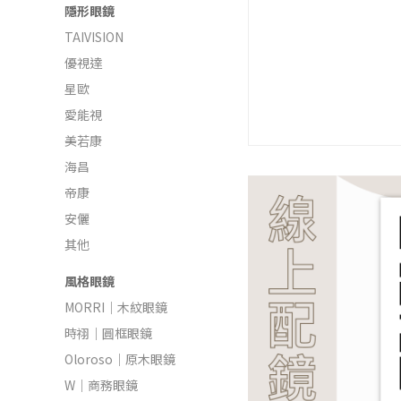
隱形眼鏡
TAIVISION
優視達
星歐
愛能視
美若康
海昌
帝康
安儷
其他
風格眼鏡
MORRI｜木紋眼鏡
時祤｜圓框眼鏡
Oloroso｜原木眼鏡
W｜商務眼鏡