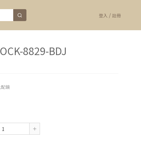
/
登入
註冊
LOCK-8829-BDJ
上配鏡