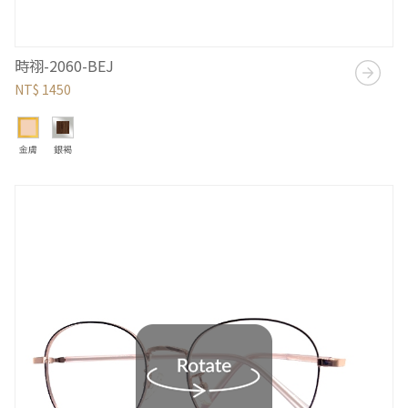
時祤-2060-BEJ
NT$ 1450
金膚
銀褐