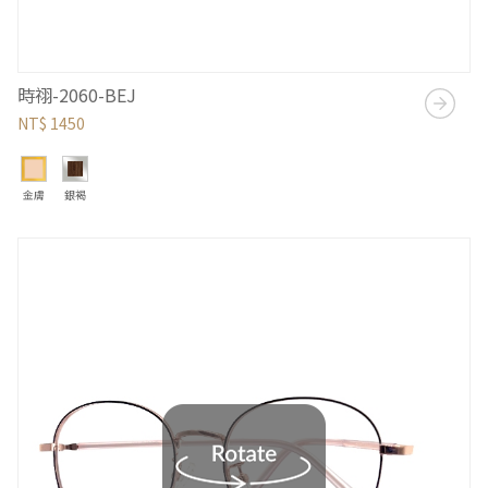
時祤-2060-BEJ
NT$ 1450
金膚
銀褐