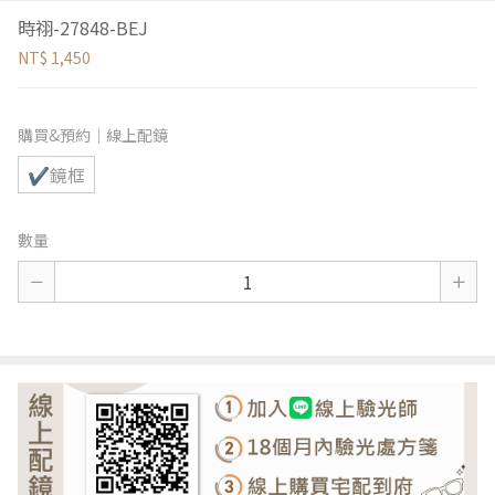
時祤-27848-BEJ
NT$ 1,450
購買&預約｜線上配鏡
✔鏡框
數量