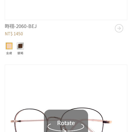
時祤-2060-BEJ
NT$ 1450
金膚
銀褐