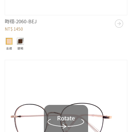
時祤-2060-BEJ
NT$ 1450
金膚
銀褐