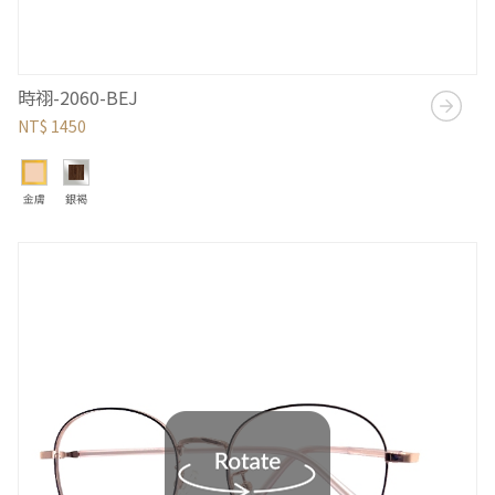
時祤-2060-BEJ
NT$ 1450
金膚
銀褐