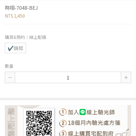
時祤-7048-BEJ
NT$ 1,450
購買&預約｜線上配鏡
✔鏡框
數量