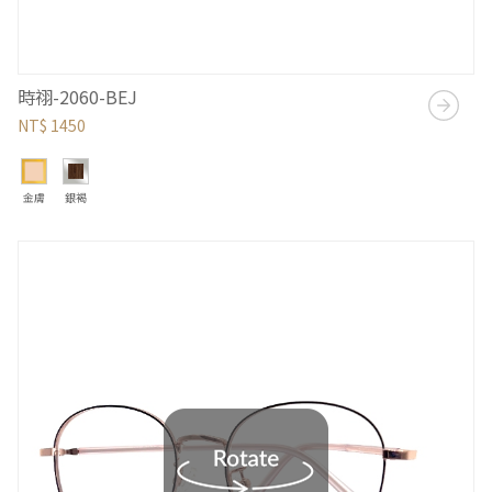
時祤-2060-BEJ
NT$ 1450
金膚
銀褐