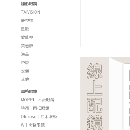
隱形眼鏡
TAIVISION
優視達
星歐
愛能視
美若康
海昌
帝康
安儷
其他
風格眼鏡
MORRI｜木紋眼鏡
時祤｜圓框眼鏡
Oloroso｜原木眼鏡
W｜商務眼鏡