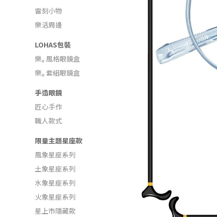
雷刻小物
樂活周邊
LOHAS包裝
樂ₒ 風格眼鏡盒
樂ₒ 套組眼鏡盒
手造眼鏡
匠心手作
職人款式
限量主題星座款
風象星座系列
土象星座系列
水象星座系列
火象星座系列
星上市隱藏款