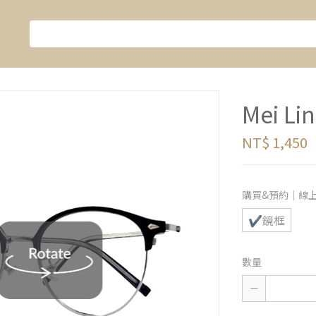
Mei Li
NT$ 1,450
購買&預約｜線
✔鏡框
數量