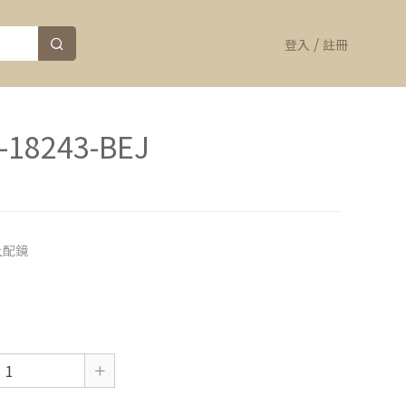
/
登入
註冊
n-18243-BEJ
上配鏡