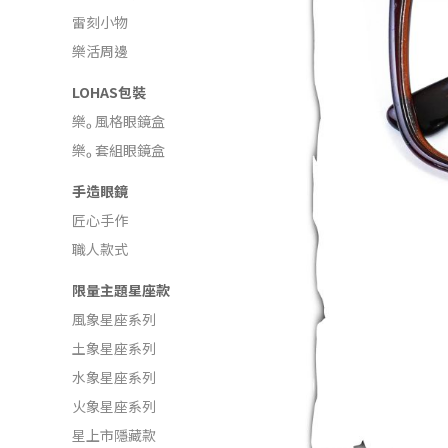
雷刻小物
樂活周邊
LOHAS包裝
樂ₒ 風格眼鏡盒
樂ₒ 套組眼鏡盒
手造眼鏡
匠心手作
職人款式
限量主題星座款
風象星座系列
土象星座系列
水象星座系列
火象星座系列
星上市隱藏款