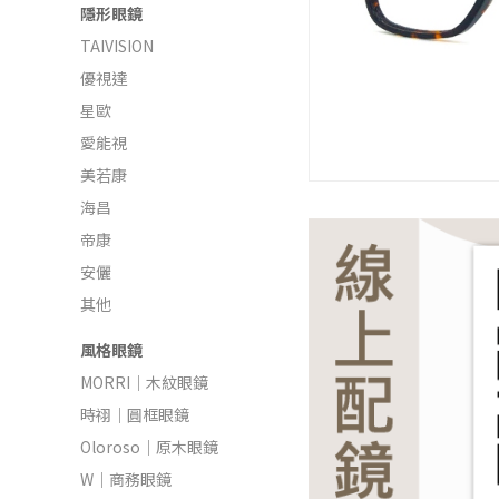
隱形眼鏡
TAIVISION
優視達
星歐
愛能視
美若康
海昌
帝康
安儷
其他
風格眼鏡
MORRI｜木紋眼鏡
時祤｜圓框眼鏡
Oloroso｜原木眼鏡
W｜商務眼鏡