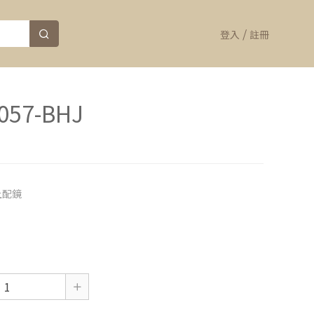
/
登入
註冊
057-BHJ
上配鏡