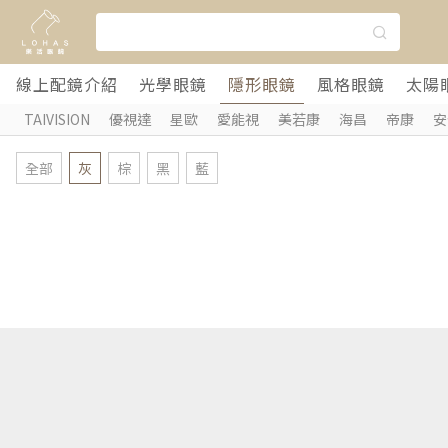
線上配鏡介紹
光學眼鏡
隱形眼鏡
風格眼鏡
太陽
TAIVISION
優視達
星歐
愛能視
美若康
海昌
帝康
安
全部
灰
棕
黑
藍