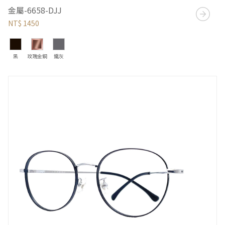
金屬-6658-DJJ
NT$ 1450
黑
玫瑰金銅
鐵灰