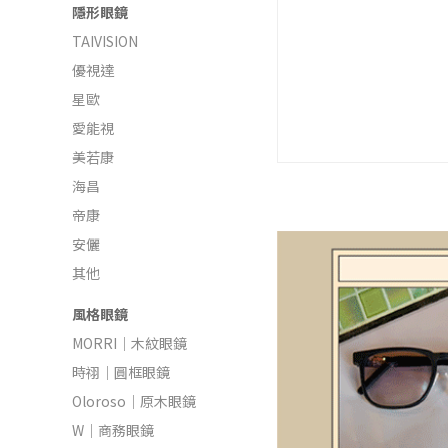
隱形眼鏡
TAIVISION
優視達
星歐
愛能視
美若康
海昌
帝康
安儷
其他
風格眼鏡
MORRI｜木紋眼鏡
時祤｜圓框眼鏡
Oloroso｜原木眼鏡
W｜商務眼鏡