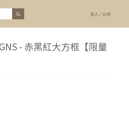
/
登入
註冊
 SIGNS - 赤黑紅大方框【限量