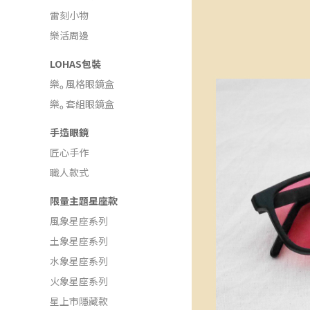
雷刻小物
樂活周邊
LOHAS包裝
樂ₒ 風格眼鏡盒
樂ₒ 套組眼鏡盒
手造眼鏡
匠心手作
職人款式
限量主題星座款
風象星座系列
土象星座系列
水象星座系列
火象星座系列
星上市隱藏款