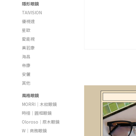
隱形眼鏡
TAIVISION
優視達
星歐
愛能視
美若康
海昌
帝康
安儷
其他
風格眼鏡
MORRI｜木紋眼鏡
時祤｜圓框眼鏡
Oloroso｜原木眼鏡
W｜商務眼鏡