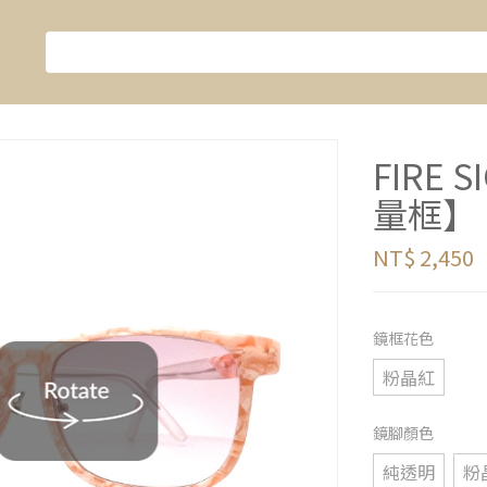
FIRE
量框】
NT$ 2,450
鏡框花色
粉晶紅
鏡腳顏色
純透明
粉