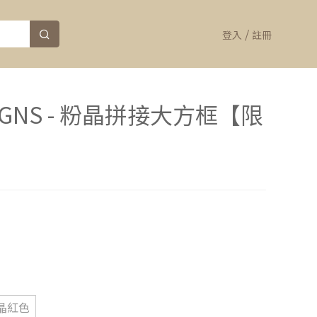
/
登入
註冊
 SIGNS - 粉晶拼接大方框【限
晶紅色