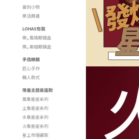
雷刻小物
樂活周邊
LOHAS包裝
樂ₒ 風格眼鏡盒
樂ₒ 套組眼鏡盒
手造眼鏡
匠心手作
職人款式
限量主題星座款
風象星座系列
土象星座系列
水象星座系列
火象星座系列
星上市隱藏款