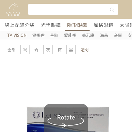
線上配鏡介紹
光學眼鏡
隱形眼鏡
風格眼鏡
太陽
TAIVISION
優視達
星歐
愛能視
美若康
海昌
帝康
安
全部
褐
青
灰
棕
黑
透明