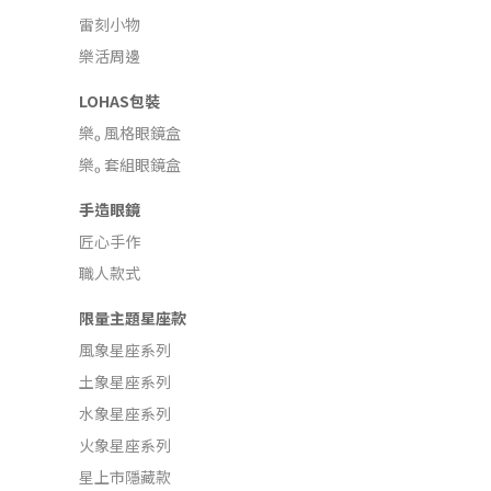
雷刻小物
樂活周邊
LOHAS包裝
樂ₒ 風格眼鏡盒
樂ₒ 套組眼鏡盒
手造眼鏡
匠心手作
職人款式
限量主題星座款
風象星座系列
土象星座系列
水象星座系列
火象星座系列
星上市隱藏款