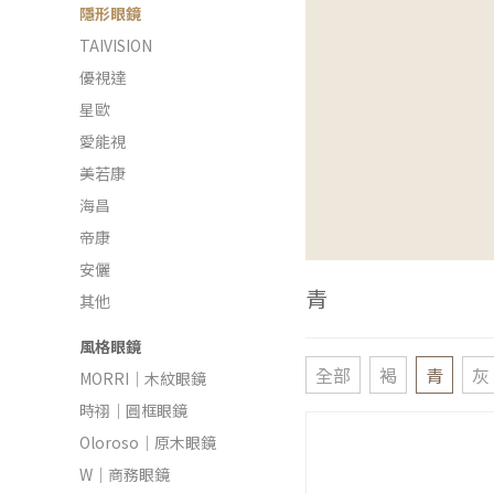
隱形眼鏡
TAIVISION
優視達
星歐
愛能視
美若康
海昌
帝康
安儷
青
其他
風格眼鏡
全部
褐
青
灰
MORRI｜木紋眼鏡
時祤｜圓框眼鏡
Oloroso｜原木眼鏡
W｜商務眼鏡