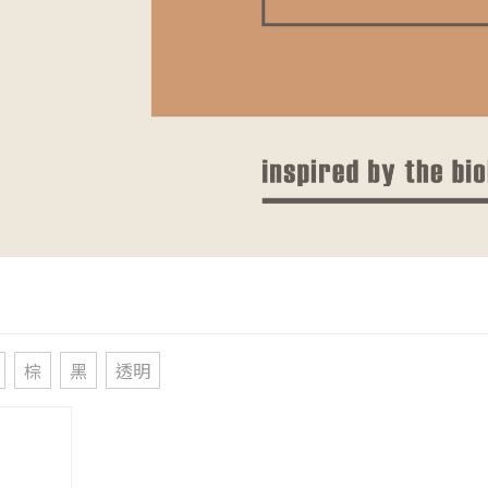
棕
黑
透明