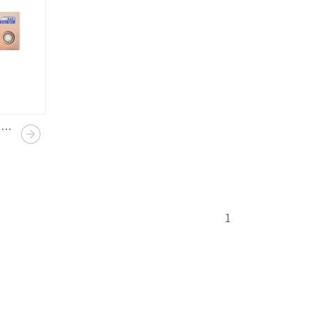
LENS++｜抗藍光彩色日拋(10PCS)｜星韻青
1