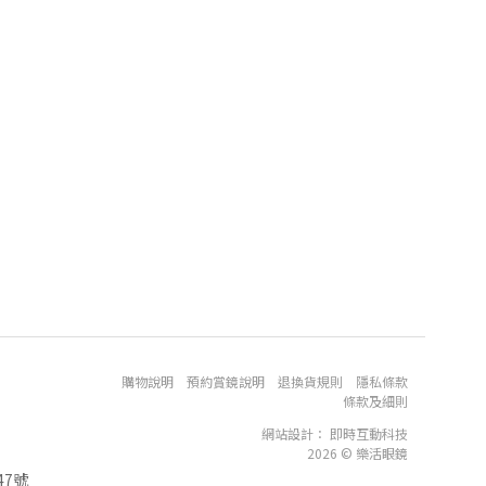
購物說明
預約賞鏡說明
退換貨規則
隱私條款
條款及細則
網站設計
：
即時互動科技
2026 © 樂活眼鏡
7號