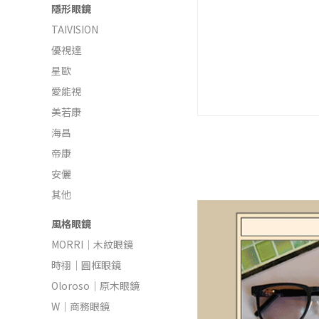
隱形眼鏡
TAIVISION
優視達
星歐
愛能視
美若康
海昌
帝康
安儷
其他
風格眼鏡
MORRI｜木紋眼鏡
時祤｜圓框眼鏡
Oloroso｜原木眼鏡
W｜商務眼鏡