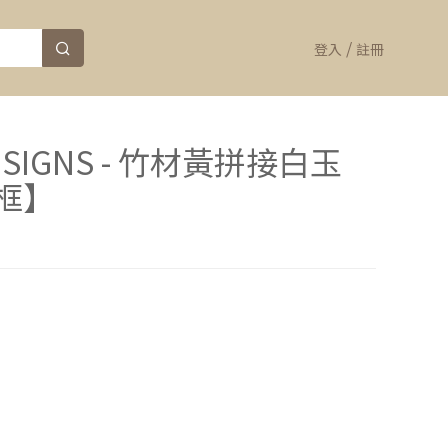
/
登入
註冊
H SIGNS - 竹材黃拼接白玉
框】