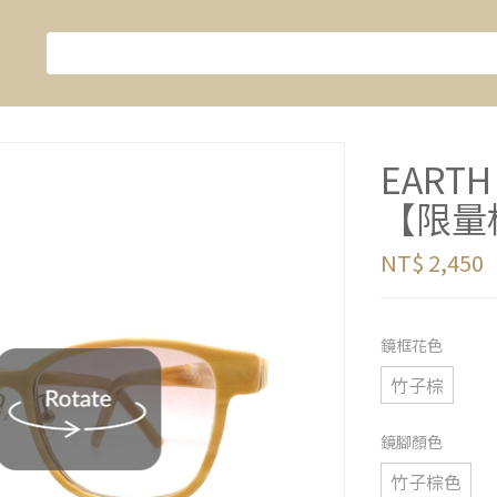
EART
【限量
NT$ 2,450
鏡框花色
竹子棕
鏡腳顏色
竹子棕色